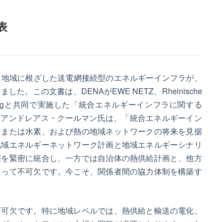
Filipino
表
українська
、地域に根ざした送電網接続型のエネルギーインフラが、
この文書は、DENAがEWE NETZ、Rheinische
netz Hamburgと共同で実施した「統合エネルギーインフラに関する
あるアンドレアス・クールマン氏は、「統合エネルギーイン
スまたは水素、および熱の地域ネットワークの将来を見据
地域エネルギーネットワーク計画と地域エネルギーシナリ
画を緊密に統合し、一方では自治体の熱供給計画と、他方
とって不可欠です。今こそ、関係者間の協力体制を構築す
不可欠です。特に地域レベルでは、熱供給と輸送の電化、