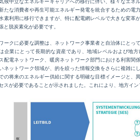
気候中立なエネルギーキャリアへの移行に伴い、様々なエネ
新たな消費者や再生可能エネルギー発電を統合するための電
水素利用に移行できますが、特に配電網レベルで大きな変革
張と脱炭素化が必要です。
ワークに必要な調整は、ネットワーク事業者と自治体にとっ
は企業にとって長期的な資産であり、地域レベルおよび地方
ス配電ネットワーク、暖房ネットワーク部門における利害関
いネットワーク領域が、的を絞った情報交換をさらに複雑に
での将来のエネルギー供給に関する明確な目標イメージと、
セスが必要であることが示されました。これにより、地方イン