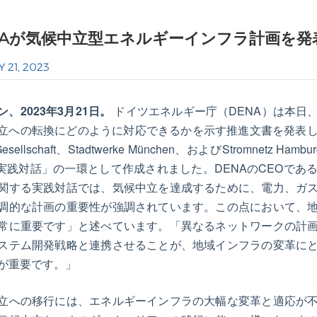
NAが気候中立型エネルギーインフラ計画を発
Y 21, 2023
ン、2023年3月21日。
ドイツエネルギー庁（DENA）は本日
立への転換にどのように対応できるかを示す推進文書を発表しました。
Gesellschaft、Stadtwerke München、およびStrom
A実践対話」の一環として作成されました。DENAのCEOで
関する実践対話では、気候中立を達成するために、電力、ガ
調的な計画の重要性が強調されています。この点において、
常に重要です」と述べています。「異なるネットワークの計
ステム開発戦略と連携させることが、地域インフラの変革に
が重要です。」
立への移行には、エネルギーインフラの大幅な変革と適応が