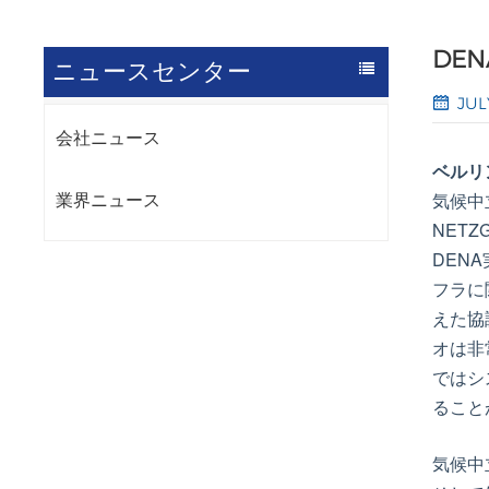
DE
ニュースセンター
JUL
会社ニュース
ベルリ
気候中
業界ニュース
NETZ
DEN
フラに
えた協
オは非
ではシ
ること
気候中