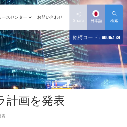
ュースセンター
お問い合わせ
Share
日本語
検索
銘柄コード : 600153.SH
English
Deutsch
español
日本語
フラ計画を発表
العربية
简体中文
発表
Tiếng Việt