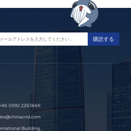
+86 0592 2263666
ales@chinacnd.com
ational Building,