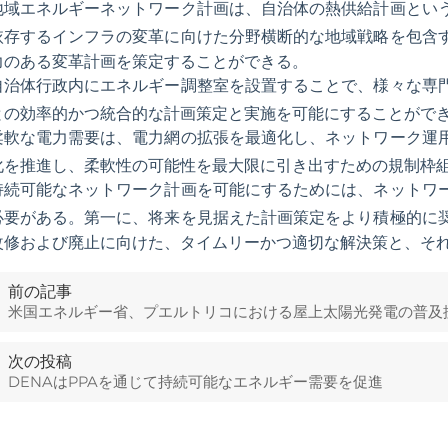
地域エネルギーネットワーク計画は、自治体の熱供給計画とい
依存するインフラの変革に向けた分野横断的な地域戦略を包含
力のある変革計画を策定することができる。
自治体行政内にエネルギー調整室を設置することで、様々な専
との効率的かつ統合的な計画策定と実施を可能にすることがで
柔軟な電力需要は、電力網の拡張を最適化し、ネットワーク運
化を推進し、柔軟性の可能性を最大限に引き出すための規制枠
持続可能なネットワーク計画を可能にするためには、ネットワ
必要がある。第一に、将来を見据えた計画策定をより積極的に
改修および廃止に向けた、タイムリーかつ適切な解決策と、そ
前の記事
米国エネルギー省、プエルトリコにおける屋上太陽光発電の普及拡
次の投稿
DENAはPPAを通じて持続可能なエネルギー需要を促進