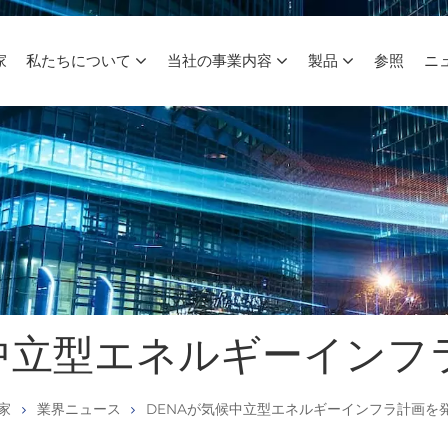
家
私たちについて
当社の事業内容
製品
参照
ニ
候中立型エネルギーイン
家
業界ニュース
DENAが気候中立型エネルギーインフラ計画を