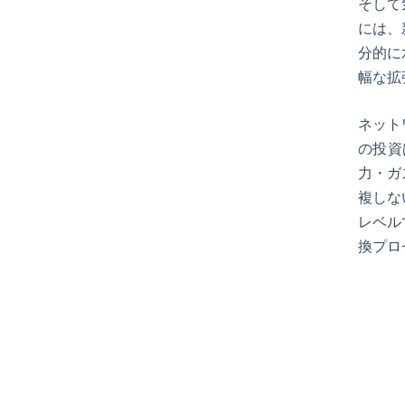
そして
には、
分的に
幅な拡
ネット
の投資
力・ガ
複しな
レベル
換プロ