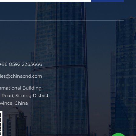
+86 0592 2263666
ales@chinacnd.com
ational Building,
Road, Siming District,
ovince, China