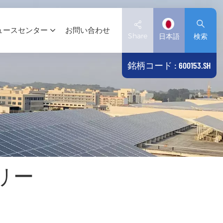
ュースセンター
お問い合わせ
Share
日本語
検索
銘柄コード : 600153.SH
English
Deutsch
español
日本語
リー
العربية
简体中文
Tiếng Việt