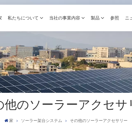
家
私たちについて
当社の事業内容
製品
参照
ニ
の他のソーラーアクセサ
家
ソーラー架台システム
その他のソーラーアクセサリー