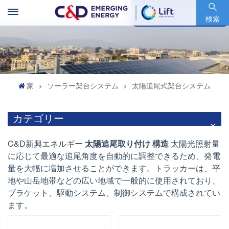
銘柄コード : 600153.SH
検索
家
ソーラー架台システム
太陽追尾式架台システム
カテゴリー
C&D新興エネルギー
太陽追尾
取り付け
構造
太陽光照射量
に応じて最適な追尾角度を自動的に調整できるため、発電
量を大幅に増加させることができます。トラッカーは、平
地や山岳地帯などの広い地域で一般的に使用されており、
ブラケット、駆動システム、制御システムで構成されてい
ます。