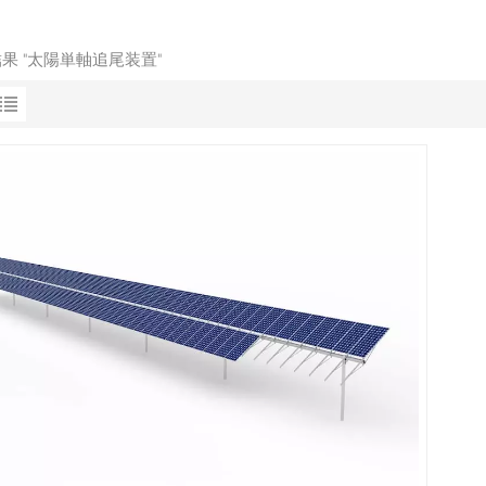
結果 "太陽単軸追尾装置"