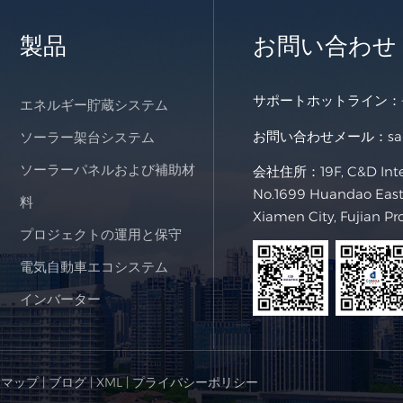
製品
お問い合わせ
サポートホットライン：
エネルギー貯蔵システム
お問い合わせメール：
s
ソーラー架台システム
ソーラーパネルおよび補助材
会社住所：19F, C&D Intern
No.1699 Huandao East 
料
Xiamen City, Fujian Pr
プロジェクトの運用と保守
電気自動車エコシステム
インバーター
トマップ
|
ブログ
|
XML
|
プライバシーポリシー