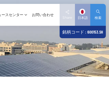
ュースセンター
お問い合わせ
Share
日本語
検索
銘柄コード : 600153.SH
English
Deutsch
español
日本語
العربية
简体中文
Tiếng Việt