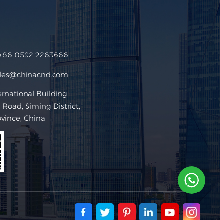
+86 0592 2263666
ales@chinacnd.com
ational Building,
Road, Siming District,
ovince, China