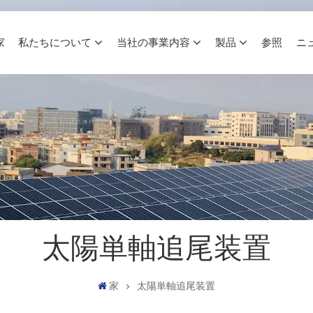
家
私たちについて
当社の事業内容
製品
参照
ニ
太陽単軸追尾装置
家
太陽単軸追尾装置