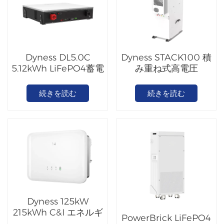
Dyness DL5.0C
Dyness STACK100 積
5.12kWh LiFePO4蓄電
み重ね式高電圧
池
LiFePO4バッテリーシ
ステム
続きを読む
続きを読む
Dyness 125kW
215kWh C&I エネルギ
PowerBrick LiFePO4
ー貯蔵空冷キャビネッ