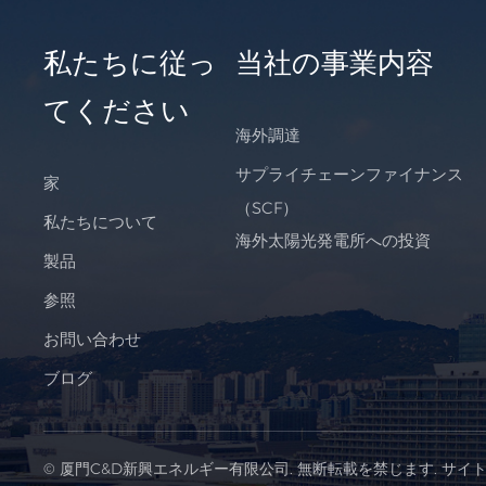
私たちに従っ
当社の事業内容
てください
海外調達
サプライチェーンファイナンス
家
（SCF）
私たちについて
海外太陽光発電所への投資
製品
参照
お問い合わせ
ブログ
© 厦門C&D新興エネルギー有限公司. 無断転載を禁じます.
サイ