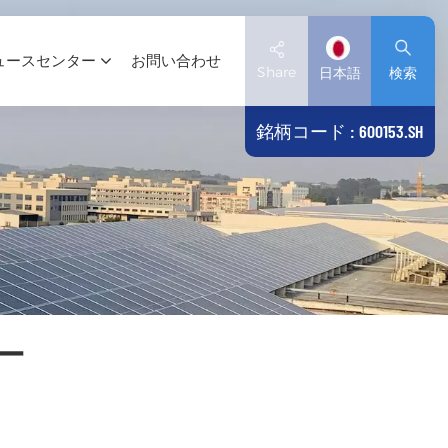
ュースセンター
お問い合わせ
Share
日本語
検索
銘柄コード : 600153.SH
English
Deutsch
español
日本語
ー
العربية
简体中文
Tiếng Việt