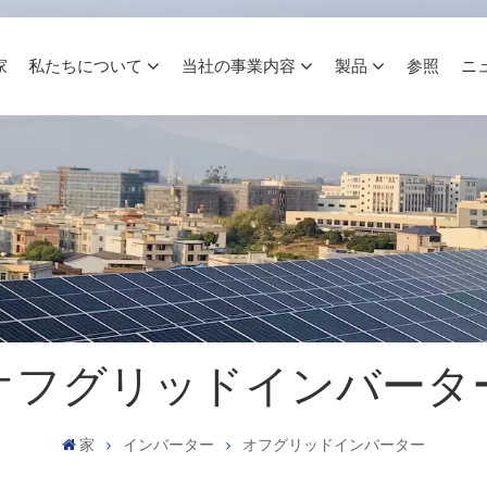
家
私たちについて
当社の事業内容
製品
参照
ニ
オフグリッドインバータ
家
インバーター
オフグリッドインバーター