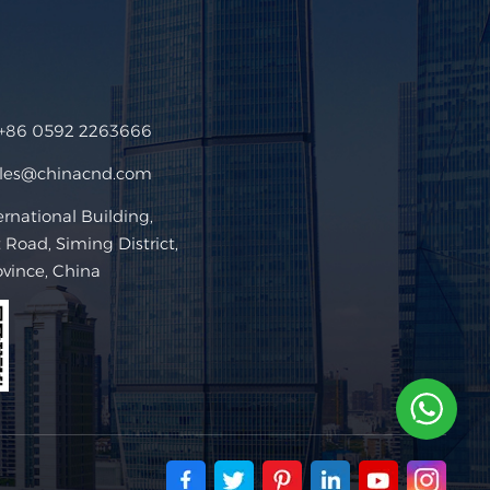
+86 0592 2263666
ales@chinacnd.com
ational Building,
Road, Siming District,
ovince, China