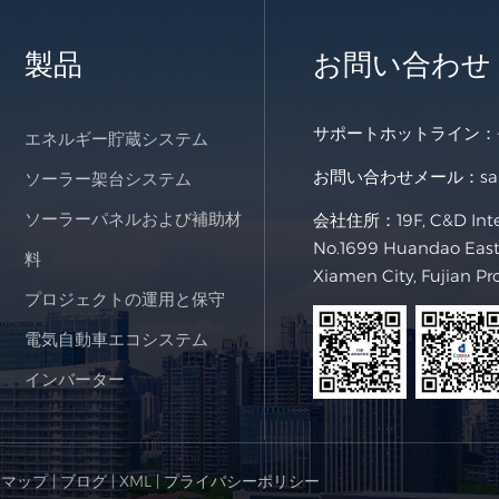
製品
お問い合わせ
サポートホットライン：
エネルギー貯蔵システム
お問い合わせメール：
s
ソーラー架台システム
ソーラーパネルおよび補助材
会社住所：19F, C&D Intern
No.1699 Huandao East 
料
Xiamen City, Fujian Pr
プロジェクトの運用と保守
電気自動車エコシステム
インバーター
トマップ
|
ブログ
|
XML
|
プライバシーポリシー