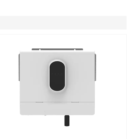
Filipino
українська