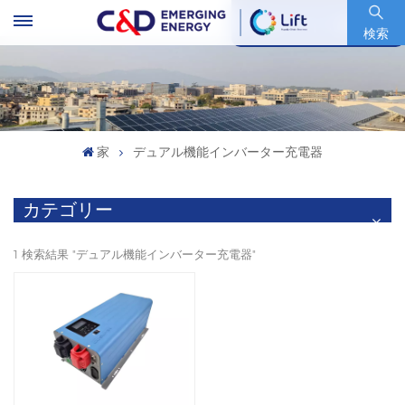
銘柄コード : 600153.SH
検索
家
デュアル機能インバーター充電器
カテゴリー
1 検索結果 "デュアル機能インバーター充電器"