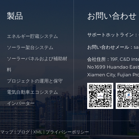
製品
お問い合わせ
サポートホットライン：
エネルギー貯蔵システム
お問い合わせメール：
s
ソーラー架台システム
ソーラーパネルおよび補助材
会社住所：19F, C&D Intern
No.1699 Huandao East 
料
Xiamen City, Fujian Pr
プロジェクトの運用と保守
電気自動車エコシステム
インバーター
トマップ
|
ブログ
|
XML
|
プライバシーポリシー