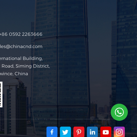
+86 0592 2263666
ales@chinacnd.com
ational Building,
Road, Siming District,
ovince, China