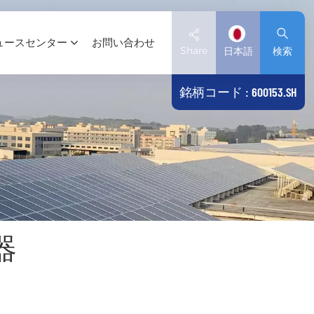
ュースセンター
お問い合わせ
Share
日本語
検索
銘柄コード : 600153.SH
English
Deutsch
español
日本語
器
العربية
简体中文
Tiếng Việt