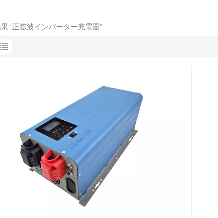
結果 "正弦波インバーター充電器"