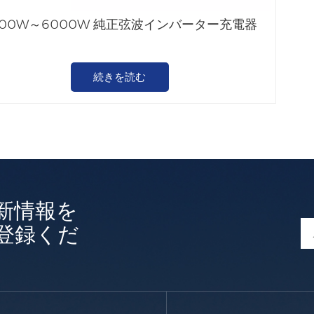
000W～6000W 純正弦波インバーター充電器
続きを読む
新情報を
登録くだ