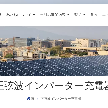
家
私たちについて
当社の事業内容
製品
参照
ニ
正弦波インバーター充電
家
正弦波インバーター充電器