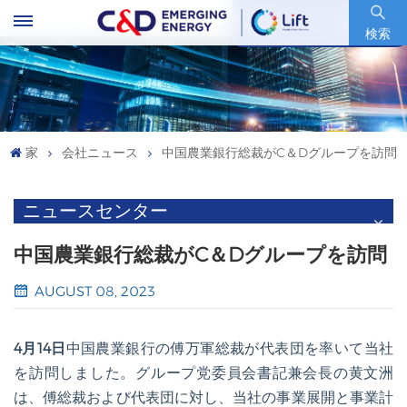
銘柄コード : 600153.SH
検索
家
会社ニュース
中国農業銀行総裁がC＆Dグループを訪問
ニュースセンター
中国農業銀行総裁がC＆Dグループを訪問
AUGUST 08, 2023
4月14日
中国農業銀行の傅万軍総裁が代表団を率いて当社
を訪問しました。グループ党委員会書記兼会長の黄文洲
は、傅総裁および代表団に対し、当社の事業展開と事業計