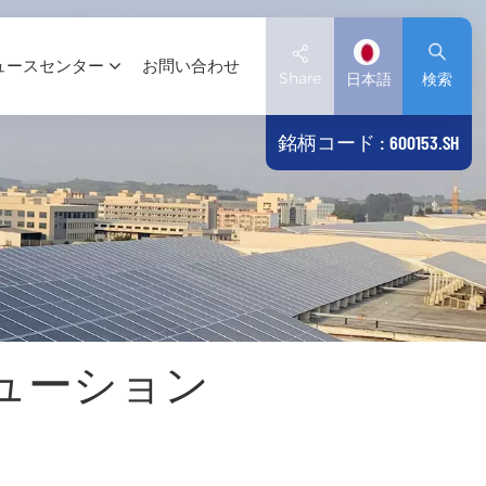
ュースセンター
お問い合わせ
Share
日本語
検索
銘柄コード : 600153.SH
English
Deutsch
español
日本語
ューション
العربية
简体中文
Tiếng Việt