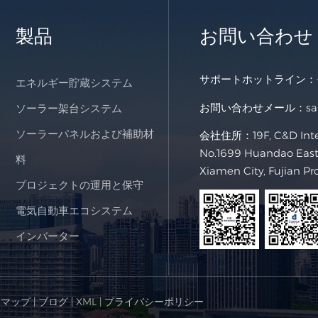
製品
お問い合わせ
サポートホットライン：
エネルギー貯蔵システム
お問い合わせメール：
s
ソーラー架台システム
ソーラーパネルおよび補助材
会社住所：19F, C&D Intern
No.1699 Huandao East 
料
Xiamen City, Fujian Pr
プロジェクトの運用と保守
電気自動車エコシステム
インバーター
トマップ
|
ブログ
|
XML
|
プライバシーポリシー