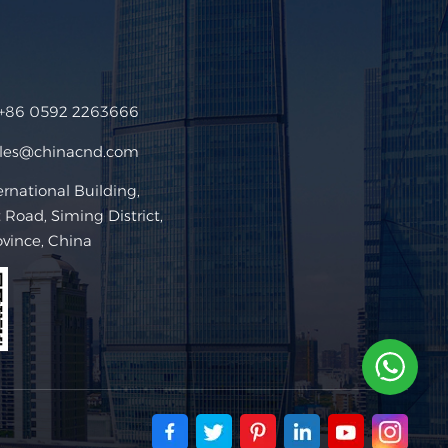
+86 0592 2263666
ales@chinacnd.com
ational Building,
Road, Siming District,
ovince, China