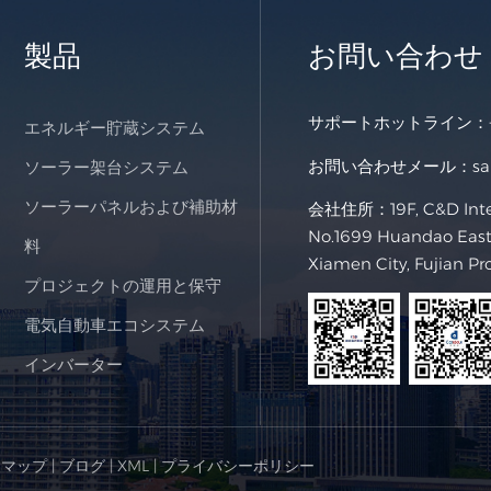
製品
お問い合わせ
サポートホットライン：
エネルギー貯蔵システム
お問い合わせメール：
s
ソーラー架台システム
ソーラーパネルおよび補助材
会社住所：19F, C&D Intern
No.1699 Huandao East 
料
Xiamen City, Fujian Pr
プロジェクトの運用と保守
電気自動車エコシステム
インバーター
トマップ
|
ブログ
|
XML
|
プライバシーポリシー