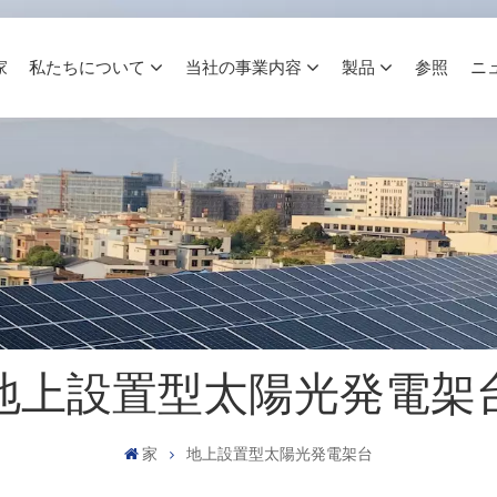
家
私たちについて
当社の事業内容
製品
参照
ニ
地上設置型太陽光発電架
家
地上設置型太陽光発電架台