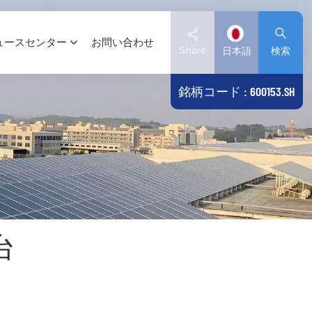
ュースセンター
お問い合わせ
Share
日本語
検索
銘柄コード : 600153.SH
English
Deutsch
español
日本語
台
العربية
简体中文
Tiếng Việt