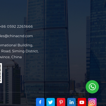
+86 0592 2263666
ales@chinacnd.com
ational Building,
Road, Siming District,
ovince, China