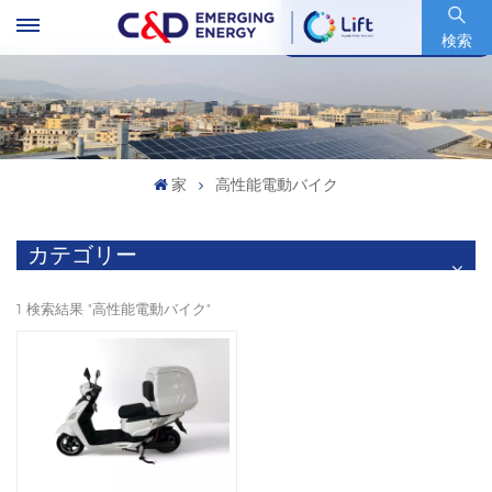
銘柄コード : 600153.SH
検索
家
高性能電動バイク
カテゴリー
1 検索結果 "高性能電動バイク"