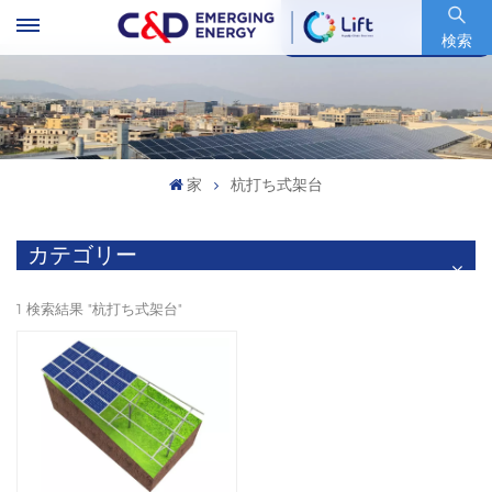
銘柄コード : 600153.SH
検索
家
杭打ち式架台
カテゴリー
1 検索結果 "杭打ち式架台"