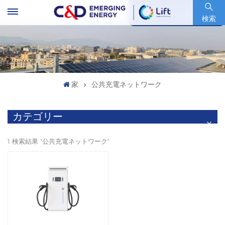
銘柄コード : 600153.SH
検索
家
公共充電ネットワーク
カテゴリー
1 検索結果 "公共充電ネットワーク"