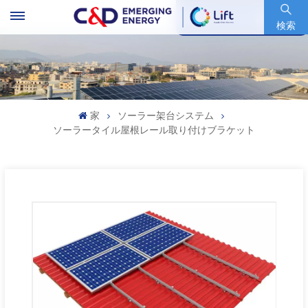
銘柄コード : 600153.SH
検索
家
ソーラー架台システム
ソーラータイル屋根レール取り付けブラケット