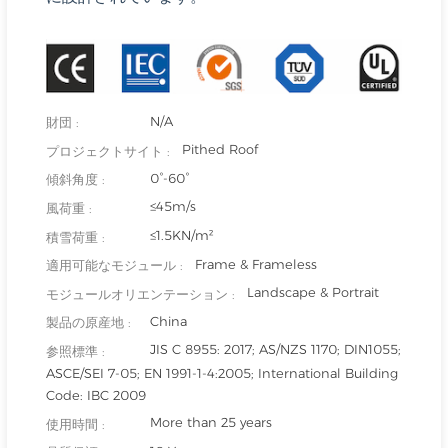
N/A
財団 :
Pithed Roof
プロジェクトサイト :
0°-60°
傾斜角度 :
≤45m/s
風荷重 :
≤1.5KN/m²
積雪荷重 :
Frame & Frameless
適用可能なモジュール :
Landscape & Portrait
モジュールオリエンテーション :
China
製品の原産地 :
JIS C 8955: 2017; AS/NZS 1170; DIN1055;
参照標準 :
ASCE/SEI 7-05; EN 1991-1-4:2005; International Building
Code: IBC 2009
More than 25 years
使用時間 :