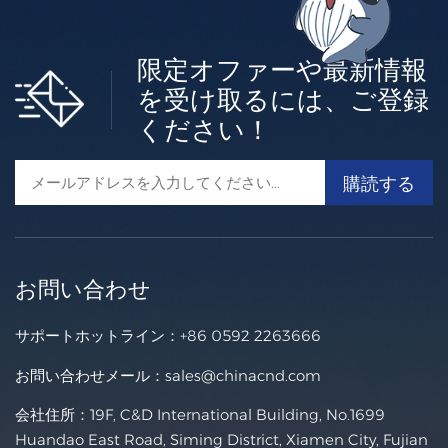
限定オファーや最新情報
太陽光発電用スタンディングシーム屋根設置システム
を受け取るには、ご登録
ください！
立ちはぜ屋根用ソーラーパネル取り付けブラケット＆シス
テム これは、立ちはぜ構造の金属屋根向けに設計された、
使いやすく、穴を開ける必要のない取り付けソリューショ
もっと +
ンです。 プロジェクトサイト： 金属板 財団： クリップ
ロック 傾斜角度： 0～60° 風荷重： ≤60m/s 積雪荷重： ≤
2500mm 適用モジュール: フレーム付きまたはフレーム
レス モジュール概要： 横向きか縦向きか 製品の原産地：
中国
お問い合わせ
サポートホットライン：
+86 0592 2263666
お問い合わせメール：
sales@chinacnd.com
会社住所：19F, C&D International Building, No.1699
Huandao East Road, Siming District, Xiamen City, Fujian