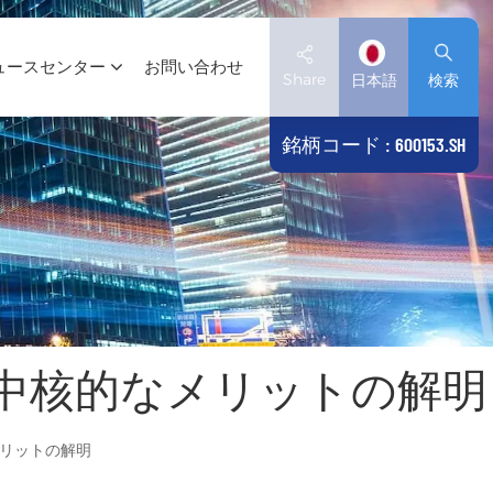
ュースセンター
お問い合わせ
Share
日本語
検索
銘柄コード : 600153.SH
English
Deutsch
español
日本語
中核的なメリットの解明
العربية
简体中文
リットの解明
Tiếng Việt