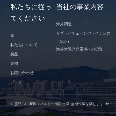
私たちに従っ
当社の事業内容
てください
海外調達
サプライチェーンファイナンス
家
（SCF）
私たちについて
海外太陽光発電所への投資
製品
参照
お問い合わせ
ブログ
© 厦門C&D新興エネルギー有限公司. 無断転載を禁じます.
サイ