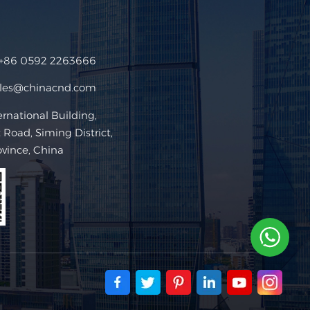
+86 0592 2263666
ales@chinacnd.com
ational Building,
Road, Siming District,
ovince, China