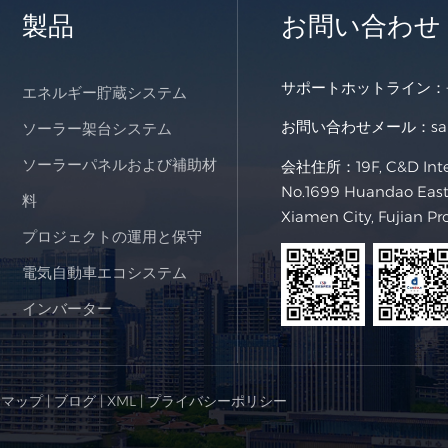
製品
お問い合わせ
サポートホットライン：
エネルギー貯蔵システム
お問い合わせメール：
s
ソーラー架台システム
ソーラーパネルおよび補助材
会社住所：19F, C&D Intern
No.1699 Huandao East 
料
Xiamen City, Fujian Pr
プロジェクトの運用と保守
電気自動車エコシステム
インバーター
トマップ
|
ブログ
|
XML
|
プライバシーポリシー