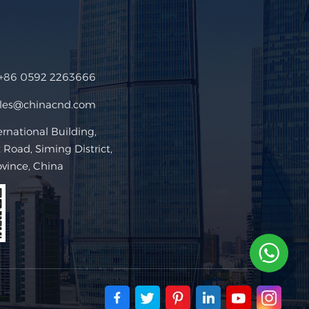
+86 0592 2263666
ales@chinacnd.com
ational Building,
Road, Siming District,
ovince, China