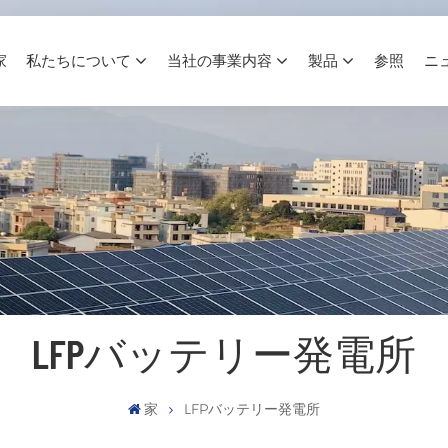
家
私たちについて
当社の事業内容
製品
参照
ニ
LFPバッテリー発電所
家
LFPバッテリー発電所