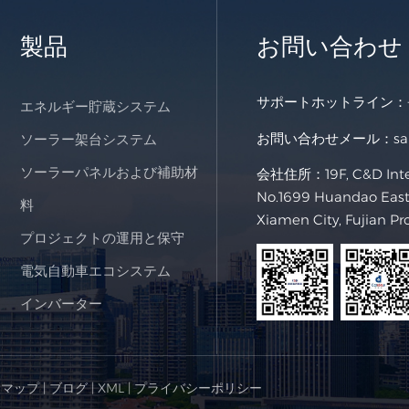
製品
お問い合わせ
サポートホットライン：
エネルギー貯蔵システム
お問い合わせメール：
s
ソーラー架台システム
ソーラーパネルおよび補助材
会社住所：19F, C&D Intern
No.1699 Huandao East 
料
Xiamen City, Fujian Pr
プロジェクトの運用と保守
電気自動車エコシステム
インバーター
トマップ
|
ブログ
|
XML
|
プライバシーポリシー