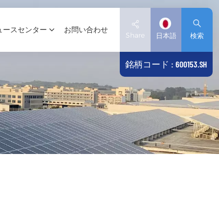
ュースセンター
お問い合わせ
Share
日本語
検索
銘柄コード : 600153.SH
English
Deutsch
español
日本語
العربية
简体中文
Tiếng Việt