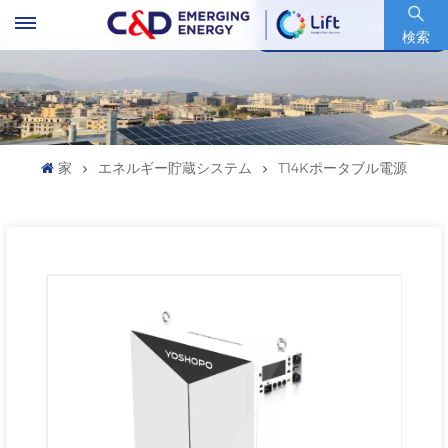
銘柄コード : 600153.SH
検索
家
エネルギー貯蔵システム
T14Kポータブル電源