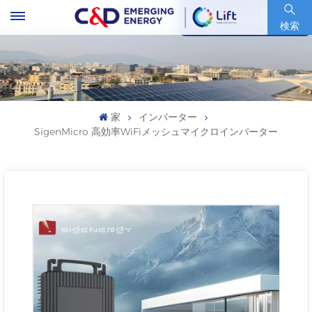
銘柄コード : 600153.SH
検索
家
インバーター
SigenMicro 高効率WiFiメッシュマイクロインバーター