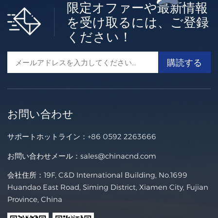
限定オファーや最新情報
2000W～6000W 純正弦波インバーター充電器
を受け取るには、ご登録
ください！
C&D Emerging Energyの最新イノベーションであるGM
Cインバーターチャージャーは、現代のモバイル電源シス
テムの高まる需要を満たすために特別に設計されていま
もっと +
す。レクリエーション車両、特殊車両、船舶用途向けに設
計されており、高効率、強力なサージ耐性、インテリジェ
ントなマルチステージ充電により、卓越したパフォーマン
スを発揮します。GMCインバーターチャージャーは、AC
システムとDCシステム間のシームレスな自動切り替え機
お問い合わせ
能を備え、途切れることのない電力供給を保証します。ま
た、メインバッテリーチャージャーとCAN-BUS通信ポー
サポートホットライン：
+86 0592 2263666
トを統合し、高度なシステム監視と対話型制御を可能に
し、幅広いユーザー要件に対応します。過酷な条件下でも
お問い合わせメール：
sales@chinacnd.com
動作するように設計されたこのユニットは、最大50℃の温
度でも確実に動作し、出力低下や中断なしにフルパワー出
会社住所：19F, C&D International Building, No.1699
力を維持します。耐久性、インテリジェント性、汎用性を
Huandao East Road, Siming District, Xiamen City, Fujian
兼ね備えたGMCインバーターチャージャーは、モバイル
Province, China
およびオフグリッド電源アプリケーションに最適なソリュ
ーションです。